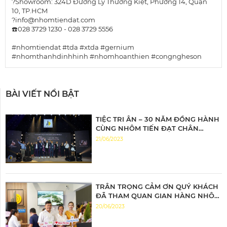
?Showroom: 324D Đường Lý Thường Kiệt, Phường 14, Quận
10, TP.HCM
?info@nhomtiendat.com
☎️028 3729 1230 - 028 3729 5556
#nhomtiendat
#tda
#xtda
#gernium
#nhomthanhdinhhinh
#nhomhoanthien
#congngheson
BÀI VIẾT NỔI BẬT
TIỆC TRI ÂN – 30 NĂM ĐỒNG HÀNH
CÙNG NHÔM TIẾN ĐẠT CHÂN
THÀNH TRI ÂN – ĐỒNG HÀNH BỨT
21/06/2023
PHÁ
TRÂN TRỌNG CẢM ƠN QUÝ KHÁCH
ĐÃ THAM QUAN GIAN HÀNG NHÔM
TIẾN ĐẠT
20/06/2023