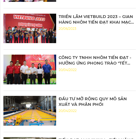
TRIỂN LÃM VIETBUILD 2023 – GIAN
HÀNG NHÔM TIẾN ĐẠT KHAI MẠC
ĐẦY ẤN TƯỢNG
20/06/2023
CÔNG TY TNHH NHÔM TIẾN ĐẠT -
HƯỞNG ỨNG PHONG TRÀO "TẾT
NHÂN ÁI"
20/04/2022
ĐẦU TƯ MỞ RỘNG QUY MÔ SẢN
XUẤT VÀ PHÂN PHỐI
20/04/2022