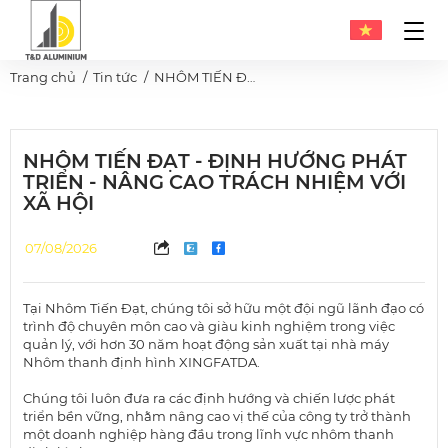
Trang chủ
Tin tức
NHÔM TIẾN ĐẠT - ĐỊNH HƯỚNG PHÁT TRIỂN - NÂNG CAO TRÁCH NHIỆM VỚI XÃ HỘI
NHÔM TIẾN ĐẠT - ĐỊNH HƯỚNG PHÁT
TRIỂN - NÂNG CAO TRÁCH NHIỆM VỚI
XÃ HỘI
07/08/2026
Tại Nhôm Tiến Đạt, chúng tôi sở hữu một đội ngũ lãnh đạo có
trình độ chuyên môn cao và giàu kinh nghiệm trong việc
quản lý, với hơn 30 năm hoạt động sản xuất tại nhà máy
Nhôm thanh định hình XINGFATDA.
Chúng tôi luôn đưa ra các định hướng và chiến lược phát
triển bền vững, nhằm nâng cao vị thế của công ty trở thành
một doanh nghiệp hàng đầu trong lĩnh vực nhôm thanh