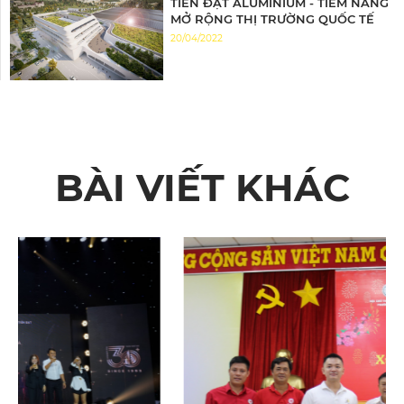
TIẾN ĐẠT ALUMINIUM - TIỀM NĂNG
MỞ RỘNG THỊ TRƯỜNG QUỐC TẾ
20/04/2022
BÀI VIẾT KHÁC