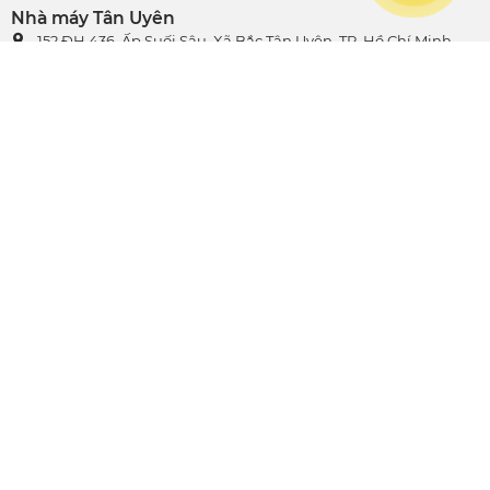
Nhà máy Tân Uyên
152 ĐH 436, Ấp Suối Sâu, Xã Bắc Tân Uyên, TP. Hồ Chí Minh
Cửa hàng trưng bày
152 ĐH 436, Ấp Suối Sâu, Xã Bắc Tân Uyên, TP. Hồ Chí Minh
0901 470 959
028 3729 1230 - 028 3729 5556
info@nhomtiendat.com
Hệ cửa
Nhôm nội/ ngoại thất
Nhôm công nghiệp
Sản phẩm khác
Chính sách thanh toán
Chính sách bảo hành
Chính sách đặt hàng và giao hàng
© Designed & Developed by TEDFAST